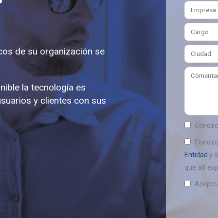
cos de su organización se
ible la tecnología es
usuarios y clientes con sus
Conozc
Conozc
Entidad
y a
que allí ex
Acepto