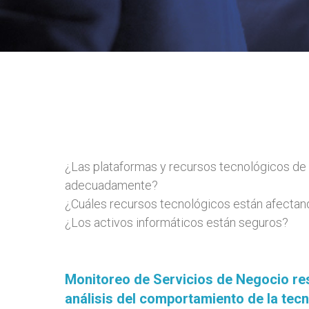
¿Las plataformas y recursos tecnológicos de s
adecuadamente?
¿Cuáles recursos tecnológicos están afectand
¿Los activos informáticos están seguros?
Monitoreo de Servicios de Negocio res
análisis del comportamiento de la tecn