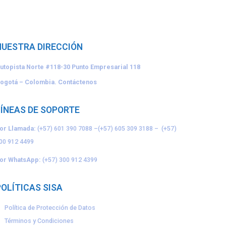
NUESTRA DIRECCIÓN
utopista Norte #118-30
Punto Empresarial 118
ogotá – Colombia.
Contáctenos
LÍNEAS DE SOPORTE
or Llamada:
(+57) 601 390 7088
–
(+57) 605 309 3188
–
(+57)
00 912 4499
or WhatsApp:
(+57) 300 912 4399
POLÍTICAS SISA
Política de Protección de Datos
Términos y Condiciones