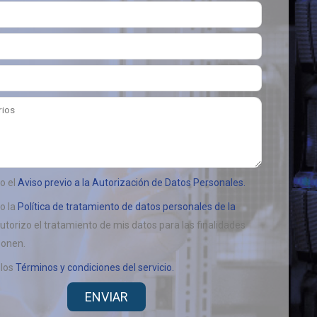
o el
Aviso previo a la Autorización de Datos Personales.
o la
Política de tratamiento de datos personales de la
utorizo el tratamiento de mis datos para las finalidades
ponen.
 los
Términos y condiciones del servicio.