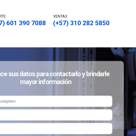
RTE
VENTAS
7) 601 390 7088
(+57) 310 282 5850
ice sus datos para contactarlo y brindarle
mayor información