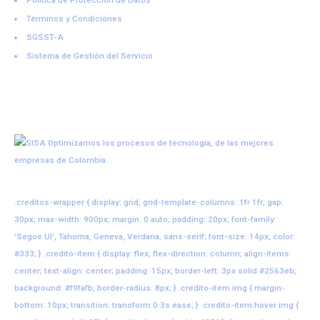
Política de Protección de Datos
Términos y Condiciones
SGSST-A
Sistema de Gestión del Servicio
.creditos-wrapper { display: grid; grid-template-columns: 1fr 1fr; gap:
30px; max-width: 900px; margin: 0 auto; padding: 20px; font-family:
'Segoe UI', Tahoma, Geneva, Verdana, sans-serif; font-size: 14px; color:
#333; } .credito-item { display: flex; flex-direction: column; align-items:
center; text-align: center; padding: 15px; border-left: 3px solid #2563eb;
background: #f9fafb; border-radius: 8px; } .credito-item img { margin-
bottom: 10px; transition: transform 0.3s ease; } .credito-item:hover img {