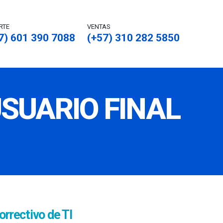
RTE
VENTAS
7) 601 390 7088
(+57) 310 282 5850
USUARIO FINAL
rrectivo de TI