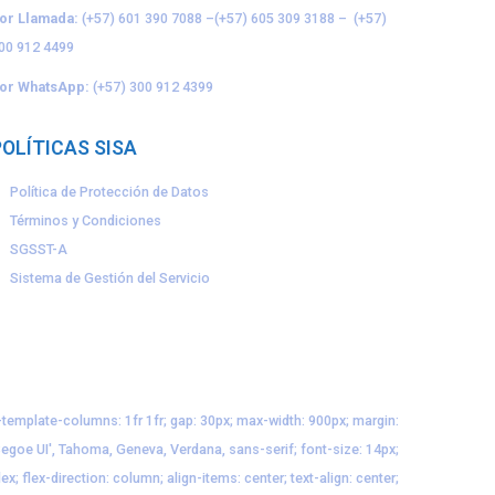
or Llamada:
(+57) 601 390 7088
–
(+57) 605 309 3188
–
(+57)
00 912 4499
or WhatsApp:
(+57) 300 912 4399
POLÍTICAS SISA
Política de Protección de Datos
Términos y Condiciones
SGSST-A
Sistema de Gestión del Servicio
id-template-columns: 1fr 1fr; gap: 30px; max-width: 900px; margin:
'Segoe UI', Tahoma, Geneva, Verdana, sans-serif; font-size: 14px;
lex; flex-direction: column; align-items: center; text-align: center;