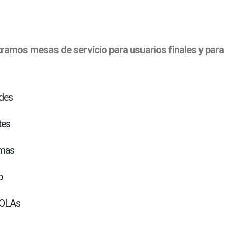
amos mesas de servicio para usuarios finales y para
udes
tes
emas
o
 OLAs