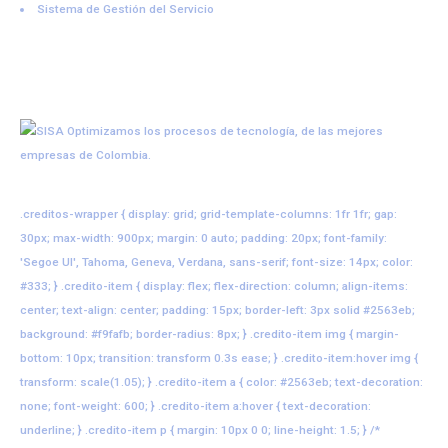
Sistema de Gestión del Servicio
.creditos-wrapper { display: grid; grid-template-columns: 1fr 1fr; gap:
30px; max-width: 900px; margin: 0 auto; padding: 20px; font-family:
'Segoe UI', Tahoma, Geneva, Verdana, sans-serif; font-size: 14px; color:
#333; } .credito-item { display: flex; flex-direction: column; align-items:
center; text-align: center; padding: 15px; border-left: 3px solid #2563eb;
background: #f9fafb; border-radius: 8px; } .credito-item img { margin-
bottom: 10px; transition: transform 0.3s ease; } .credito-item:hover img {
transform: scale(1.05); } .credito-item a { color: #2563eb; text-decoration:
none; font-weight: 600; } .credito-item a:hover { text-decoration:
underline; } .credito-item p { margin: 10px 0 0; line-height: 1.5; } /*